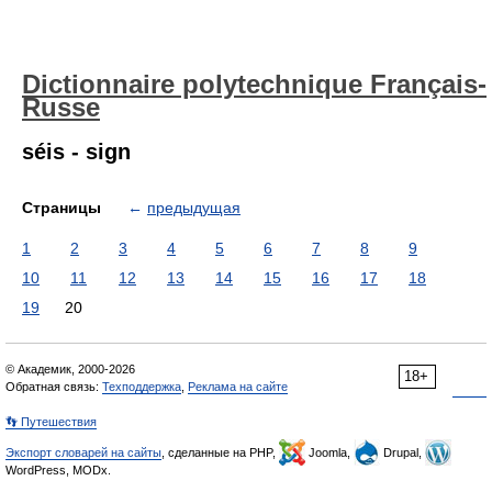
Dictionnaire polytechnique Français-
Russe
séis - sign
Страницы
←
предыдущая
1
2
3
4
5
6
7
8
9
10
11
12
13
14
15
16
17
18
19
20
© Академик, 2000-2026
18+
Обратная связь:
Техподдержка
,
Реклама на сайте
👣 Путешествия
Экспорт словарей на сайты
, сделанные на PHP,
Joomla,
Drupal,
WordPress, MODx.